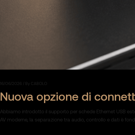
16/06/2026
By
CABOLO
Nuova opzione di connetti
Abbiamo introdotto il supporto per schede Ethernet USB esterne
AV moderne, la separazione tra audio, controllo e dati è fonda