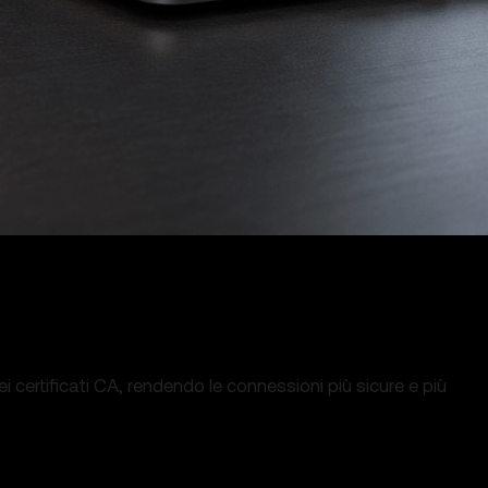
 certificati CA, rendendo le connessioni più sicure e più