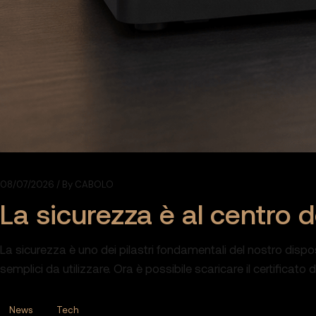
08/07/2026
By
CABOLO
La sicurezza è al centro 
La sicurezza è uno dei pilastri fondamentali del nostro dispos
semplici da utilizzare. Ora è possibile scaricare il certificato
News
Tech