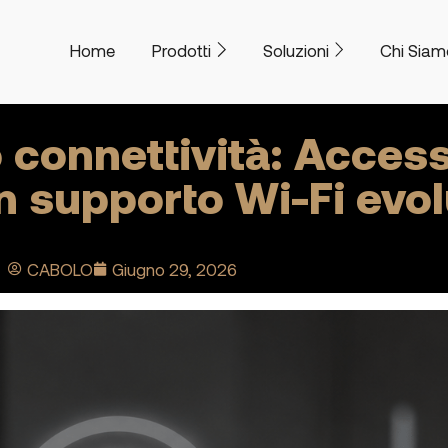
Home
Prodotti
Soluzioni
Chi Siam
connettività: Access
n supporto Wi-Fi evo
CABOLO
Giugno 29, 2026