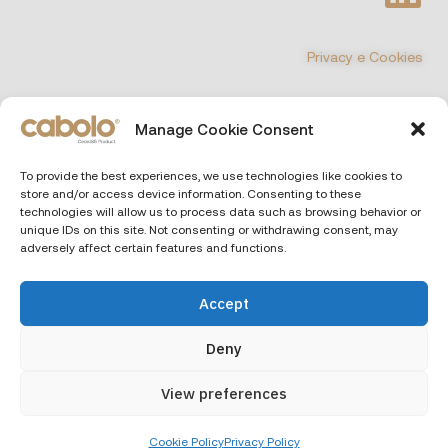
Privacy e Cookies
Manage Cookie Consent
©
COPYRIGHT 2026 All Rights Reserved
CABOLO MULTIMEDIA Srl
| Via Poli 29, 00187 Roma (Italia)
To provide the best experiences, we use technologies like cookies to
Capitale sociale € 10.000 i.v. – P.IVA e CF. 13690551000 – REA RM
store and/or access device information. Consenting to these
– 1466164
technologies will allow us to process data such as browsing behavior or
unique IDs on this site. Not consenting or withdrawing consent, may
adversely affect certain features and functions.
Accept
Deny
View preferences
Cookie Policy
Privacy Policy