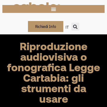
Richiedi Info
IT
Riproduzione
audiovisiva o
fonografica Legge
Cartabia: gli
strumenti da
usare