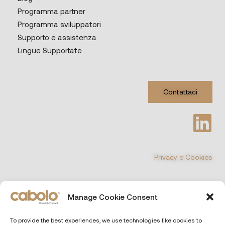
Programma partner
Programma sviluppatori
Supporto e assistenza
Lingue Supportate
Contattaci
Privacy e Cookies
©
Manage Cookie Consent
COPYRIGHT 2026 All Rights Reserved
CABOLO MULTIMEDIA Srl
| Via Poli 29, 00187 Roma (Italia)
Capitale sociale € 10.000 i.v. – P.IVA e CF. 13690551000 – REA RM
To provide the best experiences, we use technologies like cookies to